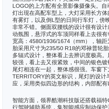
LOGO的上方配有全景影像摄像头。自
灯出现在高配车型上，大灯采用长方体
有雾灯，以及倒L型的日间行车灯，傍
非常不错。侧面双腰线的设计很有设计
动氛围，悬浮式的车顶同样看上去很有
宽高：4580/1936/1674（mm），轴
胎采用尺寸为235/50 R18的邓禄普
多辐式设计，整体看上去辨识度极高。
较强，看上去又很紧致，中间的银色镀
尾灯相连在一起，整体感很强。车窗下
TERRITORY的英文标识，尾灯的设
应，采用类似四边形的结构，内部配有L
智能方面，领界酷潮科技版还搭载福特Co-P
行驾驶辅助系统，集智能感应制动保护