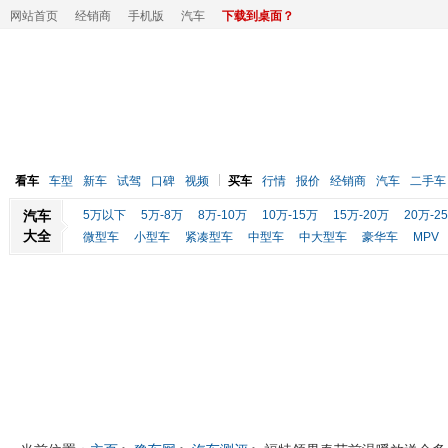
网站首页
经销商
手机版
汽车
下载到桌面？
看车
车型
新车
试驾
口碑
视频
买车
行情
报价
经销商
汽车
二手车
汽车
5万以下
5万-8万
8万-10万
10万-15万
15万-20万
20万-2
大全
微型车
小型车
紧凑型车
中型车
中大型车
豪华车
MPV