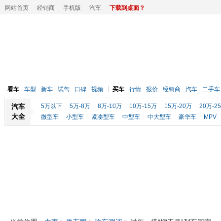
网站首页
经销商
手机版
汽车
下载到桌面？
看车
车型
新车
试驾
口碑
视频
买车
行情
报价
经销商
汽车
二手车
汽车
5万以下
5万-8万
8万-10万
10万-15万
15万-20万
20万-2
大全
微型车
小型车
紧凑型车
中型车
中大型车
豪华车
MPV