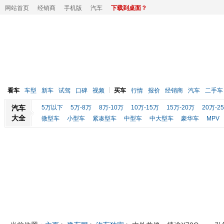
网站首页
经销商
手机版
汽车
下载到桌面？
看车
车型
新车
试驾
口碑
视频
买车
行情
报价
经销商
汽车
二手车
汽车
5万以下
5万-8万
8万-10万
10万-15万
15万-20万
20万-2
大全
微型车
小型车
紧凑型车
中型车
中大型车
豪华车
MPV