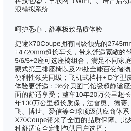
科技包②：车联网（WiFi）、语音启
浪模拟系统
呵护悉心，舒享极致品质体验
捷途X70Coupe拥有同级领先的2745
+4720mm超长车长，带来舒适宽敞的
5/6/5+2座可选座椅组合，满足不同
藏式第三排座椅以及28处全能百变储
便利性领先同级；飞机式档杆+ D字型
体验更舒适；36分贝图书馆级超静谧
面的舒适享受；整车10年20万公里超长
年100万公里超长质保，法雷奥、德赛
飞、博世、爱信等全球顶级供应商体系
X70Coupe带来了全面的品质保障。
种舒适安全定制包供用户选择：